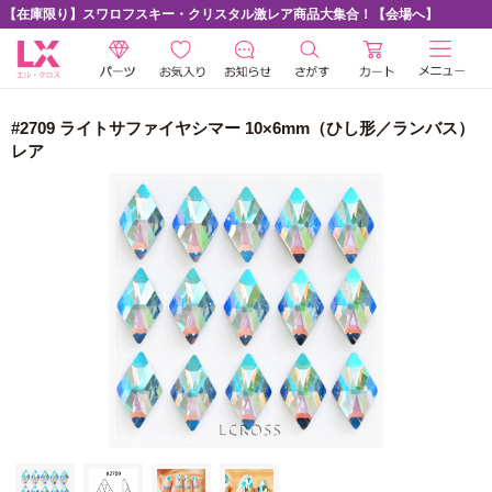
【在庫限り】スワロフスキー・クリスタル激レア商品大集合！【会場へ】
#2709 ライトサファイヤシマー 10×6mm（ひし形／ランバス）
レア