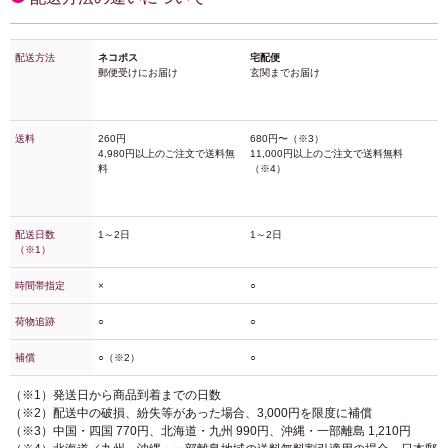
配送方法
ネコポス
宅配便
郵便受けにお届け
玄関までお届け
送料
260円
680円〜（※3）
4,980円以上のご注文で送料無
11,000円以上のご注文で送料無料
料
（※4）
配送日数
1～2日
1～2日
（※1）
時間帯指定
×
○
荷物追跡
○
○
補償
○（※2）
○
（※1）発送日から商品到着までの日数
（※2）配送中の破損、紛失等があった場合、3,000円を限度に補償
（※3）中国・四国 770円、北海道・九州 990円、沖縄・一部離島 1,210円