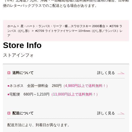
（※4）北海道／九州、沖縄・一部離島地域の送料無料割引適用の場合、日本郵
便のレターパックプラスでのご配送となる場合があります。
ホーム
>
星・ハート・ランバス・リーフ・蝶…スワロフスキー 2000番台
>
#2709 ラ
ンバス（ひし形）
> #2709 ライトサファイヤシマー 10×6mm（ひし形／ランバス）レ
ア
Store Info
ストアインフォ
送料について
詳しく見る
ネコポス 全国一律料金 260円
（4,980円以上で送料無料！）
宅配便 680円～1,210円
（11,000円以上で送料無料！）
配送について
詳しく見る
配送方法により、到着日が異なります。