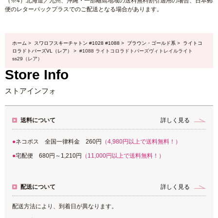
（※4）北海道／九州、沖縄・一部離島地域の送料無料割引適用の場合、日本郵
便のレターパックプラスでのご配送となる場合があります。
ホーム
>
スワロフスキーチャトン #1028 #1088
>
ブラウン・ゴールド系
>
ライトコ
ロラドトパーズVL（レア）
> #1088 ライトコロラドトパーズヴィトレイルライト
ss29（レア）
Store Info
ストアインフォ
送料について
詳しく見る
ネコポス 全国一律料金 260円
（4,980円以上で送料無料！）
宅配便 680円～1,210円
（11,000円以上で送料無料！）
配送について
詳しく見る
配送方法により、到着日が異なります。