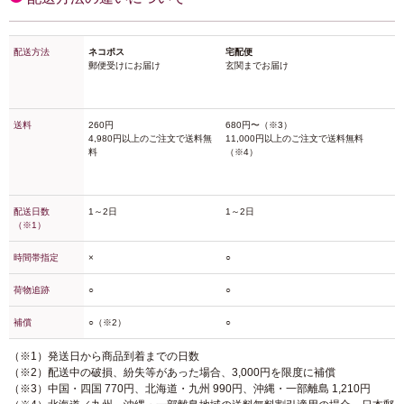
配送方法
ネコポス
宅配便
郵便受けにお届け
玄関までお届け
送料
260円
680円〜（※3）
4,980円以上のご注文で送料無
11,000円以上のご注文で送料無料
料
（※4）
配送日数
1～2日
1～2日
（※1）
時間帯指定
×
○
荷物追跡
○
○
補償
○（※2）
○
（※1）発送日から商品到着までの日数
（※2）配送中の破損、紛失等があった場合、3,000円を限度に補償
（※3）中国・四国 770円、北海道・九州 990円、沖縄・一部離島 1,210円