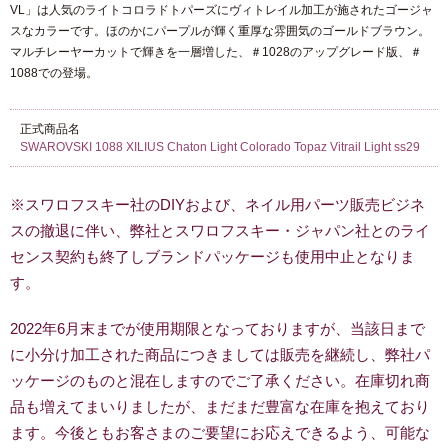
VL」は人気のライトコロラドトパーズにヴィトレイル加工が施されたゴージャ
スなカラーです。ほのかにパープルが輝く重厚な雰囲気のゴールドブラウン。
マルチレーヤーカットで輝きを一層増した、＃1028のアップグレード版、＃
1088での登場。
正式商品名
SWAROVSKI 1088 XILIUS Chaton Light Colorado Topaz Vitrail Light ss29
※スワロフスキー社のDIYおよび、ネイル用パーツ販売ビジネ
スの撤退に伴い、弊社とスワロフスキー・ジャパン社とのライ
センス契約も終了しブランドパッケージも使用中止となりま
す。
2022年6月末までが使用期限となっておりますが、当該日まで
に小分け加工された商品につきましては販売を継続し、弊社パ
ッケージのものと混在しますのでご了承ください。在庫切れ商
品も増えてまいりましたが、まだまだ豊富な在庫を抱えており
ます。今後ともお客さまのご要望にお応えできるよう、可能な