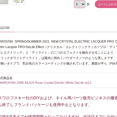
個
商品詳細
AROVSKI SPRING/SUMMER 2021 NEW CRYSTAL ELECTRIC LACQUER
ectric Lacquer PRO DeLite Effect（クリスタル・エレクトリックラッカー
エレエクトリック」と「ディライト」の二つのエフェクトを融合させることにより、
トリックホワイトディライト」は陽光に煌めくパウダースノーのような美しさです。
が無いタイプで、乳白色のカラーコーティングが施されています。
裏面が平ら（Fla
正式商品名
WAROVSKI 2088 XILIUS Rose Crystal Electric White DeLite ss12
スワロフスキー社のDIYおよび、ネイル用パーツ販売ビジネスの撤
も終了しブランドパッケージも使用中止となります。
022年6月末までが使用期限となっておりますが、当該日までに小