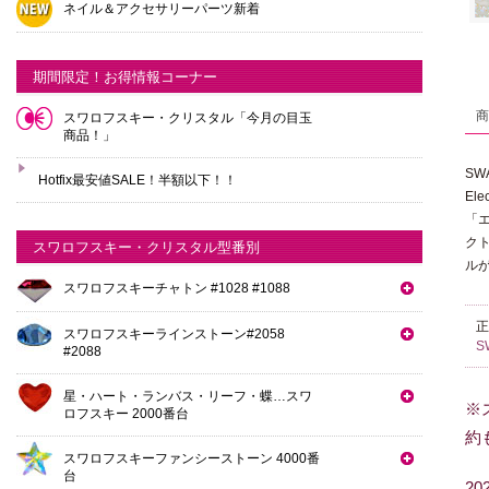
ネイル＆アクセサリーパーツ新着
期間限定！お得情報コーナー
スワロフスキー・クリスタル「今月の目玉
商品！」
SW
Hotfix最安値SALE！半額以下！！
El
「
ク
スワロフスキー・クリスタル型番別
ル
スワロフスキーチャトン #1028 #1088
スワロフスキーラインストーン#2058
S
#2088
星・ハート・ランバス・リーフ・蝶…スワ
※
ロフスキー 2000番台
約
スワロフスキーファンシーストーン 4000番
台
2