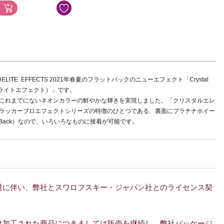
 PRO DELITE EFFECTS 2021年春夏のフラットバックのニューエフェクト「Crystal
プロ・ディライトエフェクト）」です。
これまでにないネオンカラーの鮮やかな輝きを実現しました。「クリスタルエレ
ラッカープロエフェクトシリーズの特徴のひとつである、裏面にプラチナホイー
t Back）なので、いろいろなものに接着が可能です。
退に伴い、弊社とスワロフスキー・ジャパン社とのライセンス契
分け加工された商品につきましては販売を継続し、弊社パッケージ