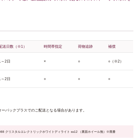
配送日数（※1）
時間帯指定
荷物追跡
補償
1～2日
×
○
○（※2）
1～2日
○
○
○
ターパックプラスでのご配送となる場合があります。
2088 クリスタルエレクトリックホワイトディライト ss12 （裏面ホイール無）※廃番