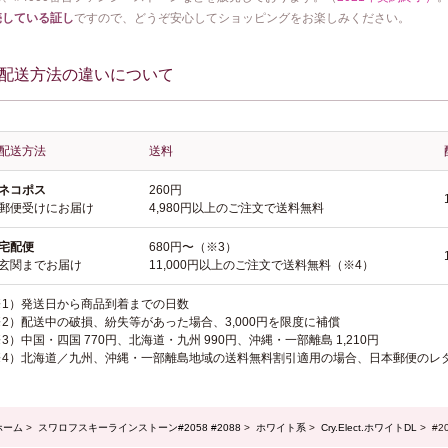
売している証し
ですので、どうぞ安心してショッピングをお楽しみください。
配送方法の違いについて
配送方法
送料
ネコポス
260円
郵便受けにお届け
4,980円以上のご注文で送料無料
宅配便
680円〜（※3）
玄関までお届け
11,000円以上のご注文で送料無料（※4）
※1）発送日から商品到着までの日数
※2）配送中の破損、紛失等があった場合、3,000円を限度に補償
3）中国・四国 770円、北海道・九州 990円、沖縄・一部離島 1,210円
※4）北海道／九州、沖縄・一部離島地域の送料無料割引適用の場合、日本郵便のレ
ホーム
>
スワロフスキーラインストーン#2058 #2088
>
ホワイト系
>
Cry.Elect.ホワイトDL
> #