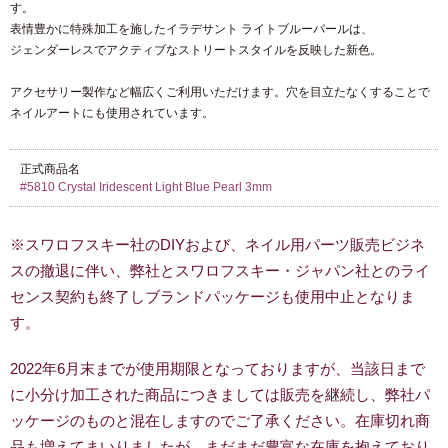
す。
表情豊かに特殊加工を施したイラデサント ライトブルーパールは、
ジェンダーレスでアクティブなストリートスタイルを反映した新色。
アクセサリー製作など幅広くご利用いただけます。穴を目立たなくすることで
ネイルアートにも使用されています。
正式商品名
#5810 Crystal Iridescent Light Blue Pearl 3mm
※スワロフスキー社のDIYおよび、ネイル用パーツ販売ビジネ
スの撤退に伴い、弊社とスワロフスキー・ジャパン社とのライ
センス契約も終了しブランドパッケージも使用中止となりま
す。
2022年6月末までが使用期限となっておりますが、当該日まで
に小分け加工された商品につきましては販売を継続し、弊社パ
ッケージのものと混在しますのでご了承ください。在庫切れ商
品も増えてまいりましたが、まだまだ豊富な在庫を抱えており