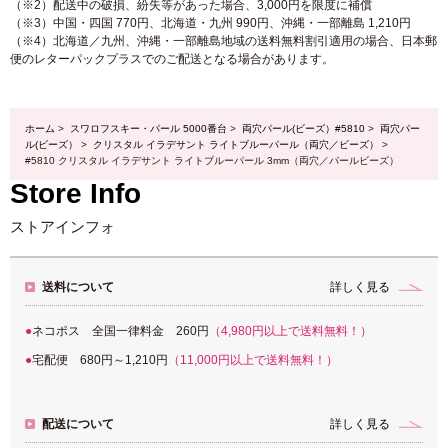
（※2）配送中の破損、紛失等があった場合、3,000円を限度に補償
（※3）中国・四国 770円、北海道・九州 990円、沖縄・一部離島 1,210円
（※4）北海道／九州、沖縄・一部離島地域の送料無料割引適用の場合、日本郵
便のレターパックプラスでのご配送となる場合があります。
ホーム
>
スワロフスキー・パール 5000番台
>
両穴パール(ビーズ）#5810
>
両穴パー
ル(ビーズ）
>
クリスタル イラデサント ライトブルーパール（両穴／ビーズ）
>
#5810 クリスタル イラデサント ライトブルーパール 3mm（両穴／パールビーズ）
Store Info
ストアインフォ
送料について
詳しく見る
ネコポス 全国一律料金 260円
（4,980円以上で送料無料！）
宅配便 680円～1,210円
（11,000円以上で送料無料！）
配送について
詳しく見る