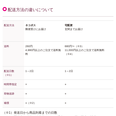
配送方法の違いについて
配送方法
ネコポス
宅配便
郵便受けにお届け
玄関までお届け
送料
260円
680円〜（※3）
4,980円以上のご注文で送料無
11,000円以上のご注文で送料無料
料
（※4）
配送日数
1～2日
1～2日
（※1）
時間帯指定
×
○
荷物追跡
○
○
補償
○（※2）
○
（※1）発送日から商品到着までの日数