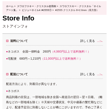
ホーム
>
スワロフスキー・クリスタル使用例
>
スワロフスキー・クリスタル「ネイル
アート集」
>
ビジューネイル4 /#2555①
> #2555 クリスタル 8×2.6mm（長方形）
Store Info
ストアインフォ
送料について
詳しく見る
ネコポス 全国一律料金 260円
（4,980円以上で送料無料！）
宅配便 680円～1,210円
（11,000円以上で送料無料！）
配送について
詳しく見る
配送方法により、到着日が異なります。
ネコポス
商品到着の目安は、一部地域を除き全国へ発送日の翌日～翌々日着。（離
島などの一部地域を除く）※天候や交通状況、中元や歳暮の繁忙期などに
より、配達予定日に到着しないことが稀にございますので、予めご了承く