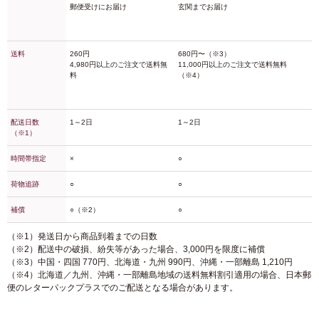
郵便受けにお届け
玄関までお届け
送料
260円
680円〜（※3）
4,980円以上のご注文で送料無
11,000円以上のご注文で送料無料
料
（※4）
配送日数
1～2日
1～2日
（※1）
時間帯指定
×
○
荷物追跡
○
○
補償
○（※2）
○
（※1）発送日から商品到着までの日数
（※2）配送中の破損、紛失等があった場合、3,000円を限度に補償
（※3）中国・四国 770円、北海道・九州 990円、沖縄・一部離島 1,210円
（※4）北海道／九州、沖縄・一部離島地域の送料無料割引適用の場合、日本郵
便のレターパックプラスでのご配送となる場合があります。