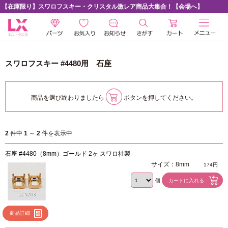
【在庫限り】スワロフスキー・クリスタル激レア商品大集合！【会場へ】
スワロフスキー #4480用 石座
商品を選び終わりましたら
ボタンを押してください。
2
件中
1
～
2
件を表示中
石座 #4480（8mm）ゴールド 2ヶ スワロ社製
サイズ：8mm
174円
個
商品詳細