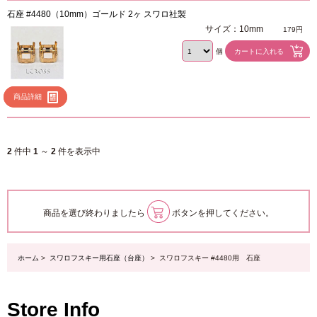
石座 #4480（10mm）ゴールド 2ヶ スワロ社製
サイズ：10mm
179円
個
商品詳細
2
件中
1
～
2
件を表示中
商品を選び終わりましたら
ボタンを押してください。
ホーム
>
スワロフスキー用石座（台座）
> スワロフスキー #4480用 石座
Store Info