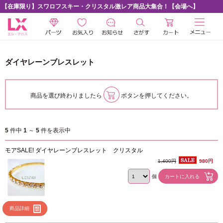
【在庫限り】スワロフスキー・クリスタル激レア商品大集合！【会場へ】
ダイヤレーンブレスレット
商品を選び終わりましたら
ボタンを押してください。
5
件中
1
～
5
件を表示中
モアSALE! ダイヤレーンブレスレット クリスタル
1,400円
980円
個
商品詳細