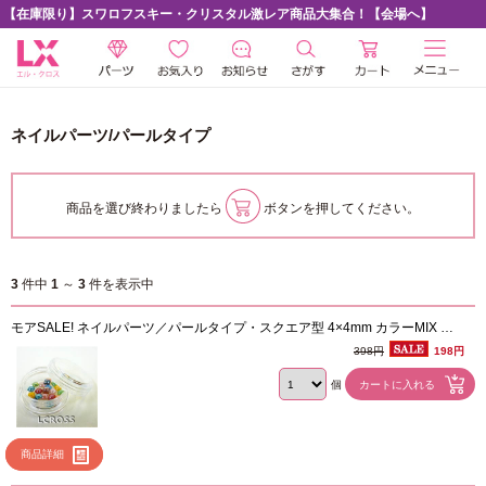
【在庫限り】スワロフスキー・クリスタル激レア商品大集合！【会場へ】
ネイルパーツ/パールタイプ
商品を選び終わりましたら
ボタンを押してください。
3
件中
1
～
3
件を表示中
モアSALE! ネイルパーツ／パールタイプ・スクエア型 4×4mm カラーMIX 約
20個 ケース入り
398円
198円
個
商品詳細