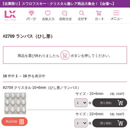
【在庫限り】スワロフスキー・クリスタル激レア商品大集合！【会場へ】
#2709 ランバス（ひし形）
商品を選び終わりましたら
ボタンを押してください。
16
件中
1
～
16
件を表示中
#2709 クリスタル 10×6mm（ひし形／ランバス）
サイズ：10×6mm
2粒
258円
個
売り切れ
サイズ：10×6mm
5粒
598円
商品詳細
個
売り切れ