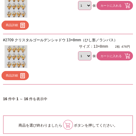
個
商品詳細
#2709 クリスタルゴールデンシャドウ 13×8mm（ひし形／ランバス）
サイズ：13×8mm
2粒
476円
個
商品詳細
16
件中
1
～
16
件を表示中
商品を選び終わりましたら
ボタンを押してください。