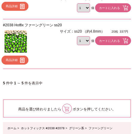
商品詳細
個
#2038 Hotfix ファーングリーン ss20
サイズ：ss20 （約4.8mm）
20粒
337円
個
商品詳細
5
件中
1
～
5
件を表示中
商品を選び終わりましたら
ボタンを押してください。
ホーム
>
ホットフィックス #2038 #2078
>
グリーン系
> ファーングリーン