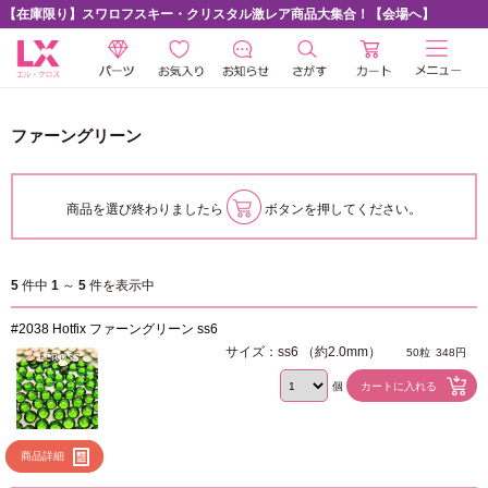
【在庫限り】スワロフスキー・クリスタル激レア商品大集合！【会場へ】
ファーングリーン
商品を選び終わりましたら
ボタンを押してください。
5
件中
1
～
5
件を表示中
#2038 Hotfix ファーングリーン ss6
サイズ：ss6 （約2.0mm）
50粒
348円
個
商品詳細