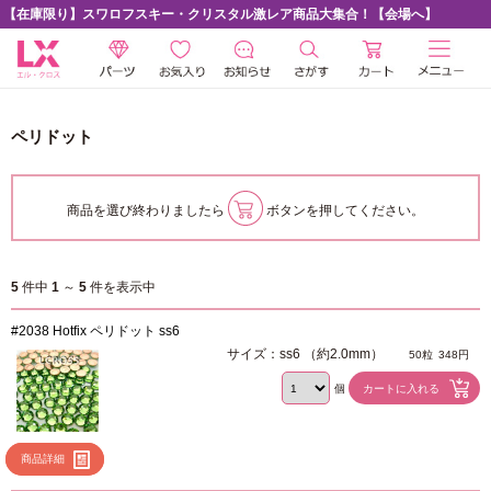
【在庫限り】スワロフスキー・クリスタル激レア商品大集合！【会場へ】
ペリドット
商品を選び終わりましたら
ボタンを押してください。
5
件中
1
～
5
件を表示中
#2038 Hotfix ペリドット ss6
サイズ：ss6 （約2.0mm）
50粒
348円
個
商品詳細