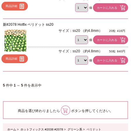
商品詳細
個
新#2078 Hotfix ペリドット ss20
サイズ：ss20 （約4.8mm）
20粒
416円
個
サイズ：ss20 （約4.8mm）
50粒
840円
商品詳細
個
5
件中
1
～
5
件を表示中
商品を選び終わりましたら
ボタンを押してください。
ホーム
>
ホットフィックス #2038 #2078
>
グリーン系
> ペリドット