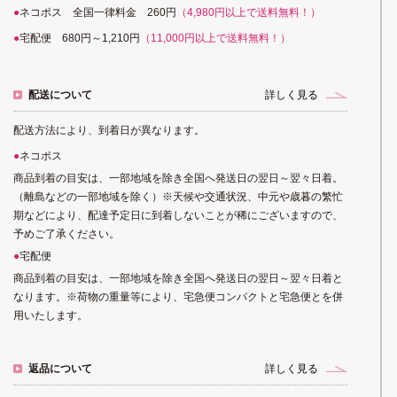
ネコポス 全国一律料金 260円
（4,980円以上で送料無料！）
宅配便 680円～1,210円
（11,000円以上で送料無料！）
配送について
詳しく見る
配送方法により、到着日が異なります。
ネコポス
商品到着の目安は、一部地域を除き全国へ発送日の翌日～翌々日着。
（離島などの一部地域を除く）※天候や交通状況、中元や歳暮の繁忙
期などにより、配達予定日に到着しないことが稀にございますので、
予めご了承ください。
宅配便
商品到着の目安は、一部地域を除き全国へ発送日の翌日～翌々日着と
なります。※荷物の重量等により、宅急便コンパクトと宅急便とを併
用いたします。
返品について
詳しく見る