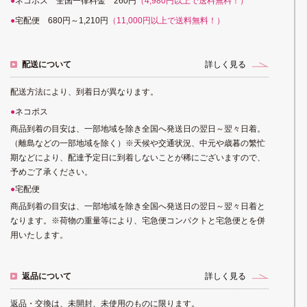
ネコポス 全国一律料金 260円
（4,980円以上で送料無料！）
宅配便 680円～1,210円
（11,000円以上で送料無料！）
配送について
詳しく見る
配送方法により、到着日が異なります。
ネコポス
商品到着の目安は、一部地域を除き全国へ発送日の翌日～翌々日着。
（離島などの一部地域を除く）※天候や交通状況、中元や歳暮の繁忙
期などにより、配達予定日に到着しないことが稀にございますので、
予めご了承ください。
宅配便
商品到着の目安は、一部地域を除き全国へ発送日の翌日～翌々日着と
なります。※荷物の重量等により、宅急便コンパクトと宅急便とを併
用いたします。
返品について
詳しく見る
返品・交換は、未開封、未使用のものに限ります。