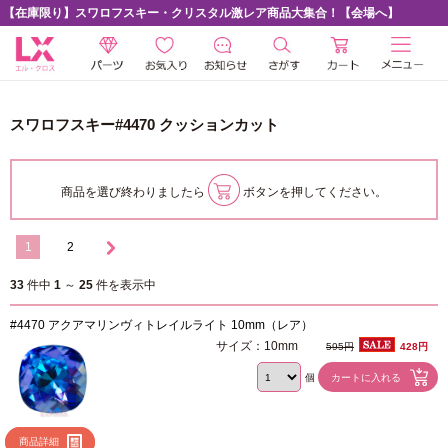
【在庫限り】スワロフスキー・クリスタル激レア商品大集合！【会場へ】
スワロフスキー#4470 クッションカット
商品を選び終わりましたら
ボタンを押してください。
1
2
33
件中
1
～
25
件を表示中
#4470 アクアマリンヴィトレイルライト 10mm（レア）
サイズ：10mm
595円
428円
個
商品詳細