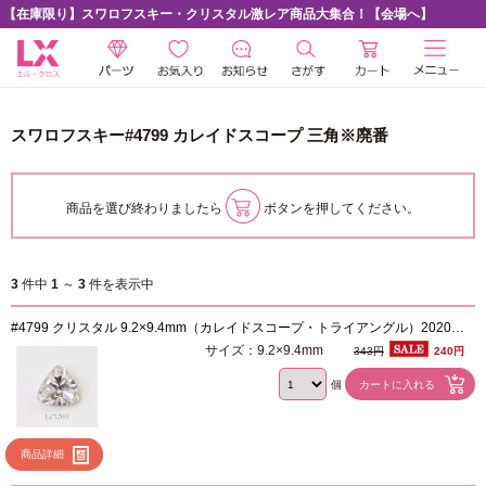
【在庫限り】スワロフスキー・クリスタル激レア商品大集合！【会場へ】
スワロフスキー#4799 カレイドスコープ 三角※廃番
商品を選び終わりましたら
ボタンを押してください。
3
件中
1
～
3
件を表示中
#4799 クリスタル 9.2×9.4mm（カレイドスコープ・トライアングル）2020春
夏新型
サイズ：9.2×9.4mm
343円
240円
個
商品詳細