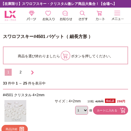
【在庫限り】スワロフスキー・クリスタル激レア商品大集合！【会場へ】
スワロフスキー#4501 バゲット（ 細長方形 ）
商品を選び終わりましたら
ボタンを押してください。
1
2
33
件中
1
～
25
件を表示中
#4501 クリスタル 4×2mm
サイズ：4×2mm
10粒
425円
298円
個
商品詳細