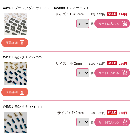
#4501 ブラックダイヤモンド 10×5mm（レアサイズ）
サイズ：10×5mm
2粒
265円
186円
個
商品詳細
#4501 モンタナ 4×2mm
サイズ：4×2mm
10粒
412円
289円
個
商品詳細
#4501 モンタナ 7×3mm
サイズ：7×3mm
5粒
382円
268円
個