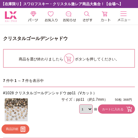
【在庫限り】スワロフスキー・クリスタル激レア商品大集合！【会場へ】
クリスタルゴールデンシャドウ
商品を選び終わりましたら
ボタンを押してください。
7
件中
1
～
7
件を表示中
#1028 クリスタルゴールデンシャドウ pp11（Vカット）
サイズ：pp11 （約1.7mm）
50粒
368円
個
商品詳細