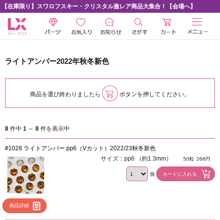
【在庫限り】スワロフスキー・クリスタル激レア商品大集合！【会場へ】
ライトアンバー2022年秋冬新色
商品を選び終わりましたら
ボタンを押してください。
8
件中
1
～
8
件を表示中
#1028 ライトアンバー pp6（Vカット）2022/23秋冬新色
サイズ：pp6 （約1.3mm）
50粒
268円
個
商品詳細