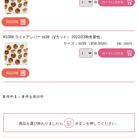
個
商品詳細
#1088 ライトアンバー ss39（Vカット） 2022/23秋冬新色
サイズ：ss39 （約8.3mm）
5粒
298円
個
商品詳細
8
件中
1
～
8
件を表示中
商品を選び終わりましたら
ボタンを押してください。