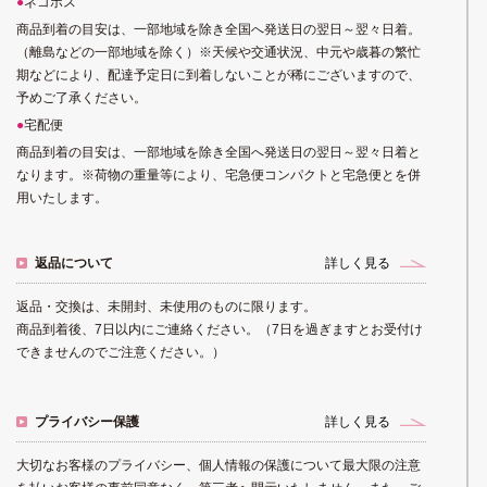
ネコポス
商品到着の目安は、一部地域を除き全国へ発送日の翌日～翌々日着。
（離島などの一部地域を除く）※天候や交通状況、中元や歳暮の繁忙
期などにより、配達予定日に到着しないことが稀にございますので、
予めご了承ください。
宅配便
商品到着の目安は、一部地域を除き全国へ発送日の翌日～翌々日着と
なります。※荷物の重量等により、宅急便コンパクトと宅急便とを併
用いたします。
返品について
詳しく見る
返品・交換は、未開封、未使用のものに限ります。
商品到着後、7日以内にご連絡ください。（7日を過ぎますとお受付け
できませんのでご注意ください。）
プライバシー保護
詳しく見る
大切なお客様のプライバシー、個人情報の保護について最大限の注意