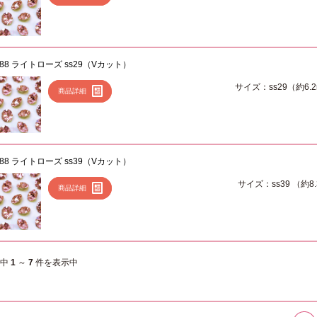
088 ライトローズ ss29（Vカット）
サイズ：ss29（約6.
商品詳細
088 ライトローズ ss39（Vカット）
サイズ：ss39 （約8
商品詳細
件中
1
～
7
件を表示中