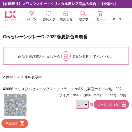
【在庫限り】スワロフスキー・クリスタル激レア商品大集合！【会場へ】
CryセレーングレーDL2022春夏新色※廃番
商品を選び終わりましたら
ボタンを押してください。
2
件中
1
～
2
件を表示中
#2088 クリスタルセレーングレーディライト ss16 （裏面ホイール無）2022
春夏
サイズ：ss16 （約4.0mm）
50粒
458円
個
商品詳細