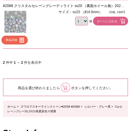
#2088 クリスタルセレーングレーディライト ss20 （裏面ホイール無）2022
春夏
サイズ：ss20 （約4.8mm）
20粒
298円
個
商品詳細
2
件中
1
～
2
件を表示中
商品を選び終わりましたら
ボタンを押してください。
ホーム
>
スワロフスキーラインストーン#2058 #2088
>
シルバー・グレー系
> Cryセ
レーングレーDL2022春夏新色※廃番