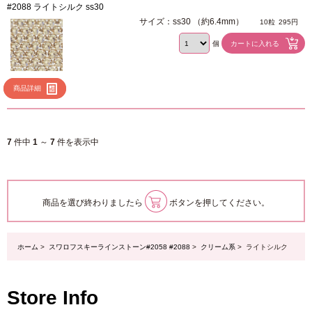
#2088 ライトシルク ss30
サイズ：ss30 （約6.4mm）
10粒
295円
個
商品詳細
7
件中
1
～
7
件を表示中
商品を選び終わりましたら
ボタンを押してください。
ホーム
>
スワロフスキーラインストーン#2058 #2088
>
クリーム系
> ライトシルク
Store Info