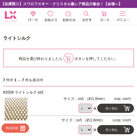
【在庫限り】スワロフスキー・クリスタル激レア商品大集合！【会場へ】
ライトシルク
商品を選び終わりましたら
ボタンを押してください。
7
件中
1
～
7
件を表示中
#2058 ライトシルク ss5
サイズ：ss5 （約1.8mm）
50粒
288円
個
売り切れ
サイズ：ss5 （約1.8mm）
100粒
528円
商品詳細
個
売り切れ