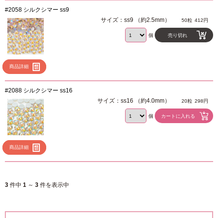
#2058 シルクシマー ss9
サイズ：ss9 （約2.5mm）
50粒
412円
個
売り切れ
商品詳細
#2088 シルクシマー ss16
サイズ：ss16 （約4.0mm）
20粒
298円
個
商品詳細
3
件中
1
～
3
件を表示中