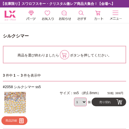
【在庫限り】スワロフスキー・クリスタル激レア商品大集合！【会場へ】
シルクシマー
商品を選び終わりましたら
ボタンを押してください。
3
件中
1
～
3
件を表示中
#2058 シルクシマー ss5
サイズ：ss5 （約1.8mm）
50粒
389円
個
売り切れ
商品詳細