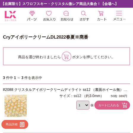
【在庫限り】スワロフスキー・クリスタル激レア商品大集合！【会場へ】
CryアイボリークリームDL2022春夏※廃番
商品を選び終わりましたら
ボタンを押してください。
3
件中
1
～
3
件を表示中
#2088 クリスタルアイボリークリームディライト ss12 （裏面ホイール無）※
廃番
サイズ：ss12 （約3.0mm）
50粒
389円
個
商品詳細