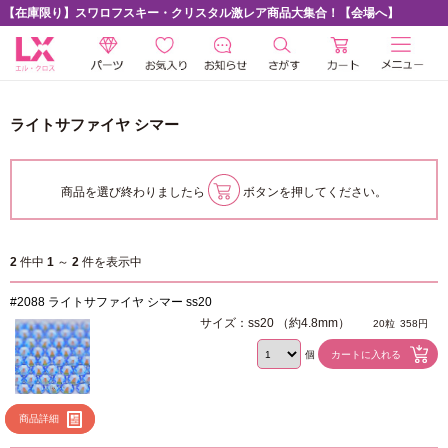
【在庫限り】スワロフスキー・クリスタル激レア商品大集合！【会場へ】
ライトサファイヤ シマー
商品を選び終わりましたら
ボタンを押してください。
2
件中
1
～
2
件を表示中
#2088 ライトサファイヤ シマー ss20
サイズ：ss20 （約4.8mm）
20粒
358円
個
商品詳細