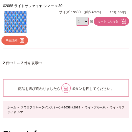
#2088 ライトサファイヤ シマー ss30
サイズ：ss30 （約6.4mm）
10粒
386円
個
商品詳細
2
件中
1
～
2
件を表示中
商品を選び終わりましたら
ボタンを押してください。
ホーム
>
スワロフスキーラインストーン#2058 #2088
>
ライトブルー系
> ライトサフ
ァイヤ シマー