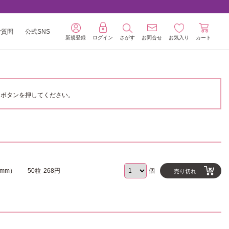
ご質問
公式SNS
新規登録
ログイン
さがす
お問合せ
お気入り
カート
ボタンを押してください。
8mm）
50粒
268円
個
売り切れ