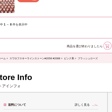
件中
1
～
8
件を表示中
商品を選び終わりましたら
ホーム
>
スワロフスキーラインストーン#2058 #2088
>
ピンク系
> ブラッシュローズ
tore Info
トアインフォ
送料について
詳しく見る