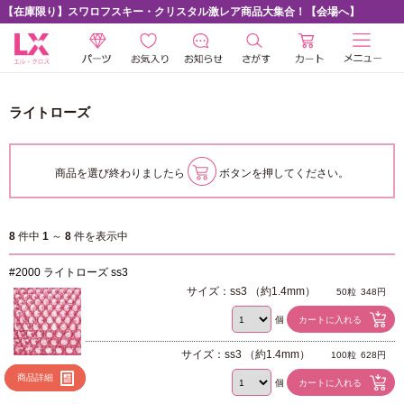
【在庫限り】スワロフスキー・クリスタル激レア商品大集合！【会場へ】
ライトローズ
商品を選び終わりましたら
ボタンを押してください。
8
件中
1
～
8
件を表示中
#2000 ライトローズ ss3
サイズ：ss3 （約1.4mm）
50粒
348円
個
サイズ：ss3 （約1.4mm）
100粒
628円
商品詳細
個