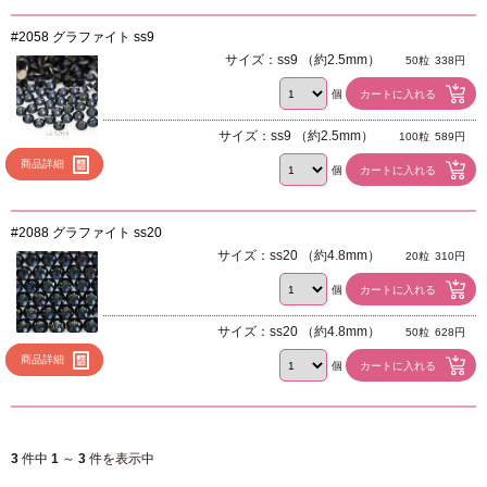
#2058 グラファイト ss9
サイズ：ss9 （約2.5mm）
50粒
338円
個
サイズ：ss9 （約2.5mm）
100粒
589円
商品詳細
個
#2088 グラファイト ss20
サイズ：ss20 （約4.8mm）
20粒
310円
個
サイズ：ss20 （約4.8mm）
50粒
628円
商品詳細
個
3
件中
1
～
3
件を表示中