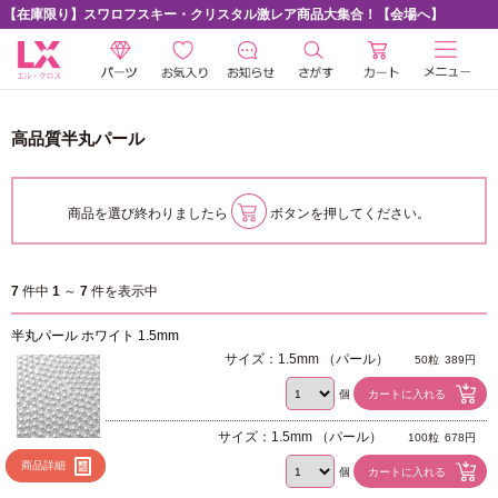
【在庫限り】スワロフスキー・クリスタル激レア商品大集合！【会場へ】
高品質半丸パール
商品を選び終わりましたら
ボタンを押してください。
7
件中
1
～
7
件を表示中
半丸パール ホワイト 1.5mm
サイズ：1.5mm （パール）
50粒
389円
個
サイズ：1.5mm （パール）
100粒
678円
商品詳細
個