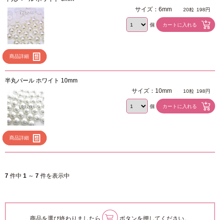
サイズ：6mm
20粒
198円
個
商品詳細
半丸パール ホワイト 10mm
サイズ：10mm
10粒
198円
個
商品詳細
7
件中
1
～
7
件を表示中
商品を選び終わりましたら
ボタンを押してください。