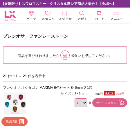
【在庫限り】スワロフスキー・クリスタル激レア商品大集合！【会場へ】
プレシオサ・ファンシーストーン
商品を選び終わりましたら
ボタンを押してください。
21
件中
1
～
21
件を表示中
プレシオサ オクタゴン MAXIMA 6色セット 8×6mm 各1粒
サイズ：8×6mm
856円
768円
個
商品詳細