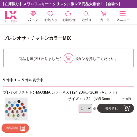
【在庫限り】スワロフスキー・クリスタル激レア商品大集合！【会場へ】
プレシオサ・チャトンカラーMIX
商品を選び終わりましたら
ボタンを押してください。
5
件中
1
～
5
件を表示中
プレシオサチャトンMAXIMA カラーMIX ss24 20色／20粒（Vカット）
サイズ：ss24 （約5.3mm）
218円
個
売り切れ
商品詳細