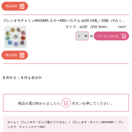
商品詳細
プレシオサチャトンMAXIMA カラーMIXパステル ss39 10色／10粒（Vカッ
ト）
サイズ：ss39 （約8.3mm）
298円
個
商品詳細
5
件中
1
～
5
件を表示中
商品を選び終わりましたら
ボタンを押してください。
ホーム
>
プレシオサ（チェコ製クリスタル）
>
プレシオサ・チャトンMAXIMA
> プレ
シオサ・チャトンカラーMIX