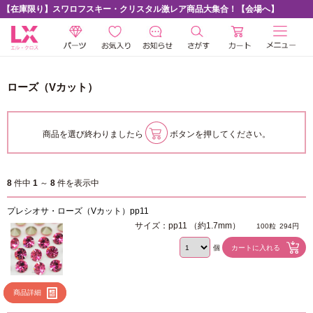
【在庫限り】スワロフスキー・クリスタル激レア商品大集合！【会場へ】
ローズ（Vカット）
商品を選び終わりましたら
ボタンを押してください。
8
件中
1
～
8
件を表示中
プレシオサ・ローズ（Vカット）pp11
サイズ：pp11 （約1.7mm）
100粒
294円
個
商品詳細