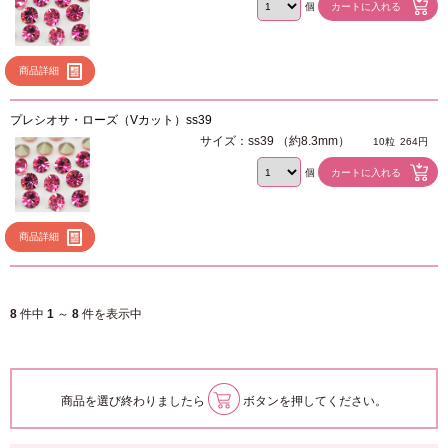
個
商品詳細
プレシオサ・ローズ（Vカット）ss39
サイズ：ss39 （約8.3mm）
10粒
264円
個
商品詳細
8
件中
1
～
8
件を表示中
商品を選び終わりましたら
ボタンを押してください。