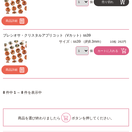
個
売り切れ
商品詳細
プレシオサ・クリスタルアプリコット（Vカット）ss39
サイズ：ss39 （約8.3mm）
10粒
262円
個
商品詳細
8
件中
1
～
8
件を表示中
商品を選び終わりましたら
ボタンを押してください。