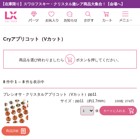
【在庫限り】スワロフスキー・クリスタル激レア商品大集合！【会場へ】
Cryアプリコット（Vカット）
商品を選び終わりましたら
ボタンを押してください。
8
件中
1
～
8
件を表示中
プレシオサ・クリスタルアプリコット（Vカット）pp11
サイズ：pp11 （約1.7mm）
100粒
274円
個
商品詳細