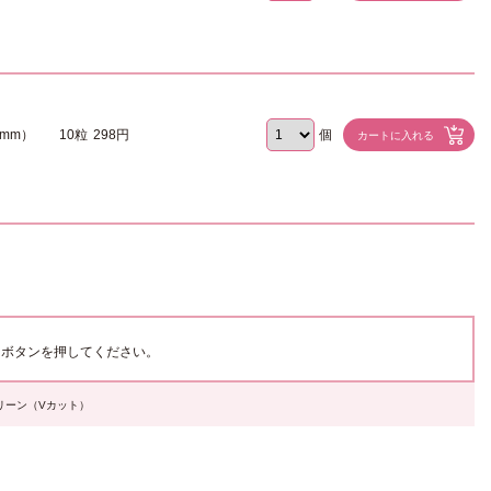
3mm）
10粒
298円
個
ボタンを押してください。
グリーン（Vカット）