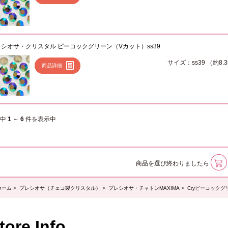
レシオサ・クリスタル ピーコックグリーン（Vカット）ss39
サイズ：ss39 （約8.
商品詳細
件中
1
～
6
件を表示中
商品を選び終わりましたら
ホーム
>
プレシオサ（チェコ製クリスタル）
>
プレシオサ・チャトンMAXIMA
> Cryピーコック
tore Info