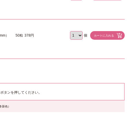
8mm）
50粒
378円
個
ボタンを押してください。
秋冬新色）