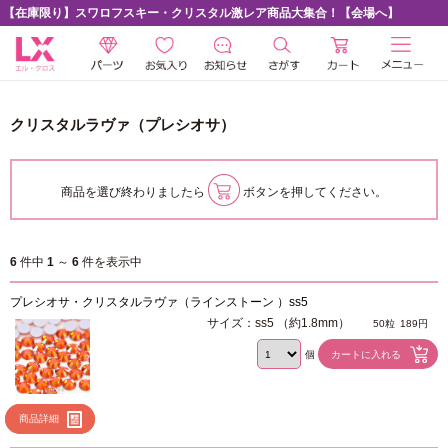
【在庫限り】スワロフスキー・クリスタル激レア商品大集合！【会場へ】
クリスタルラヴァ（プレシオサ）
商品を選び終わりましたら
ボタンを押してください。
6
件中
1
～
6
件を表示中
プレシオサ・クリスタルラヴァ（ラインストーン ）ss5
サイズ：ss5 （約1.8mm）
50粒
189円
個
商品詳細