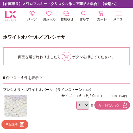
【在庫限り】スワロフスキー・クリスタル激レア商品大集合！【会場へ】
ホワイトオパール／プレシオサ
商品を選び終わりましたら
ボタンを押してください。
6
件中
1
～
6
件を表示中
プレシオサ・ホワイトオパール （ラインストーン）ss6
サイズ：ss6 （約2.0mm）
50粒
194円
個
商品詳細