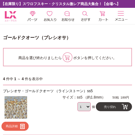
【在庫限り】スワロフスキー・クリスタル激レア商品大集合！【会場へ】
ゴールドクオーツ（プレシオサ）
商品を選び終わりましたら
ボタンを押してください。
4
件中
1
～
4
件を表示中
プレシオサ・ゴールドクオーツ （ラインストーン）ss5
サイズ：ss5 （約1.8mm）
50粒
189円
個
売り切れ
商品詳細