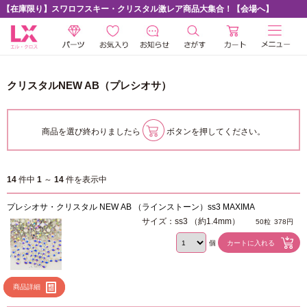
【在庫限り】スワロフスキー・クリスタル激レア商品大集合！【会場へ】
クリスタルNEW AB（プレシオサ）
商品を選び終わりましたら
ボタンを押してください。
14
件中
1
～
14
件を表示中
プレシオサ・クリスタル NEW AB （ラインストーン）ss3 MAXIMA
サイズ：ss3 （約1.4mm）
50粒
378円
個
商品詳細