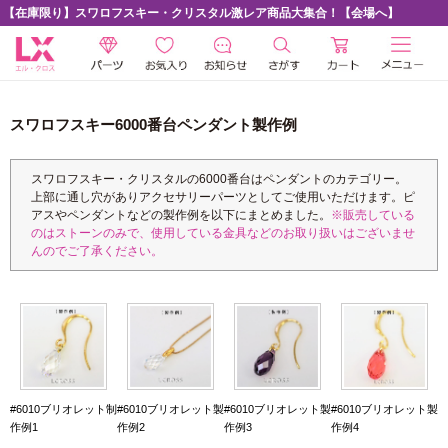
【在庫限り】スワロフスキー・クリスタル激レア商品大集合！【会場へ】
スワロフスキー6000番台ペンダント製作例
スワロフスキー・クリスタルの6000番台はペンダントのカテゴリー。
上部に通し穴がありアクセサリーパーツとしてご使用いただけます。ピ
アスやペンダントなどの製作例を以下にまとめました。
※販売している
のはストーンのみで、使用している金具などのお取り扱いはございませ
んのでご了承ください。
#6010ブリオレット制
#6010ブリオレット製
#6010ブリオレット製
#6010ブリオレット製
作例1
作例2
作例3
作例4