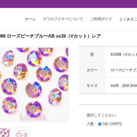
ホーム
スワロフスキーについて
ご利用ガイド
よくある
1088 ローズピーチブルーAB ss39（Vカット）レア
型
#1088（Vカッ
カラー
ローズピーチブ
サイズ
ss39 （約8.3
選択してください:
入数
5粒 (398円)