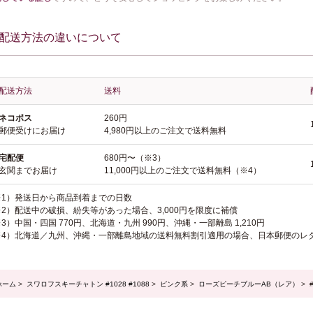
配送方法の違いについて
配送方法
送料
ネコポス
260円
郵便受けにお届け
4,980円以上のご注文で送料無料
宅配便
680円〜（※3）
玄関までお届け
11,000円以上のご注文で送料無料（※4）
※1）発送日から商品到着までの日数
※2）配送中の破損、紛失等があった場合、3,000円を限度に補償
3）中国・四国 770円、北海道・九州 990円、沖縄・一部離島 1,210円
※4）北海道／九州、沖縄・一部離島地域の送料無料割引適用の場合、日本郵便のレ
ホーム
>
スワロフスキーチャトン #1028 #1088
>
ピンク系
>
ローズピーチブルーAB（レア）
> 