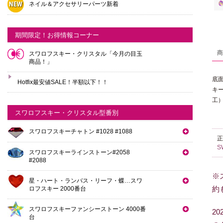
ネイル＆アクセサリーパーツ新着
期間限定！お得情報コーナー
スワロフスキー・クリスタル「今月の目玉
商品！」
底
Hotfix最安値SALE！半額以下！！
キ
工
スワロフスキー・クリスタル型番別
スワロフスキーチャトン #1028 #1088
S
スワロフスキーラインストーン#2058
#2088
※
星・ハート・ランバス・リーフ・蝶…スワ
約
ロフスキー 2000番台
スワロフスキーファンシーストーン 4000番
2
台