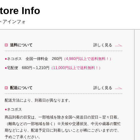
tore Info
トアインフォ
送料について
詳しく見る
ネコポス 全国一律料金 260円
（4,980円以上で送料無料！）
宅配便 680円～1,210円
（11,000円以上で送料無料！）
配送について
詳しく見る
配送方法により、到着日が異なります。
ネコポス
商品到着の目安は、一部地域を除き全国へ発送日の翌日～翌々日着。
（離島などの一部地域を除く）※天候や交通状況、中元や歳暮の繁忙
期などにより、配達予定日に到着しないことが稀にございますので、
予めご了承ください。