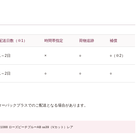
配送日数（※1）
時間帯指定
荷物追跡
補償
1～2日
×
○
○（※2）
1～2日
○
○
○
ターパックプラスでのご配送となる場合があります。
#1088 ローズピーチブルーAB ss39（Vカット）レア