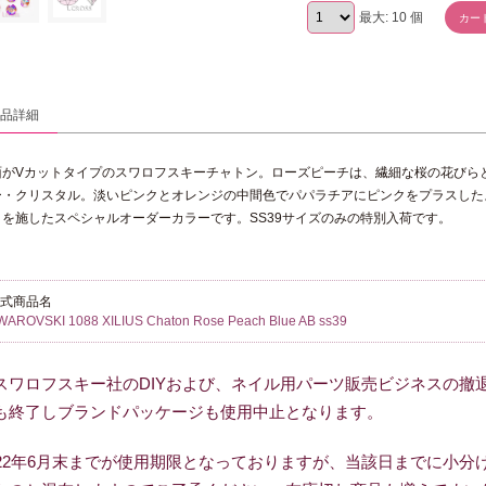
最大: 10
個
商品詳細
面がVカットタイプのスワロフスキーチャトン。ローズピーチは、繊細な桜の花びら
ー・クリスタル。淡いピンクとオレンジの中間色でパパラチアにピンクをプラスした
）を施したスペシャルオーダーカラーです。SS39サイズのみの特別入荷です。
正式商品名
WAROVSKI 1088 XILIUS Chaton Rose Peach Blue AB ss39
スワロフスキー社のDIYおよび、ネイル用パーツ販売ビジネスの撤
も終了しブランドパッケージも使用中止となります。
022年6月末までが使用期限となっておりますが、当該日までに小