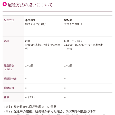
配送方法の違いについて
配送方法
ネコポス
宅配便
郵便受けにお届け
玄関までお届け
送料
260円
680円〜（※3）
4,980円以上のご注文で送料無
11,000円以上のご注文で送料無料
料
（※4）
配送日数
1～2日
1～2日
（※1）
時間帯指定
×
○
荷物追跡
○
○
補償
○（※2）
○
（※1）発送日から商品到着までの日数
（※2）配送中の破損、紛失等があった場合、3,000円を限度に補償