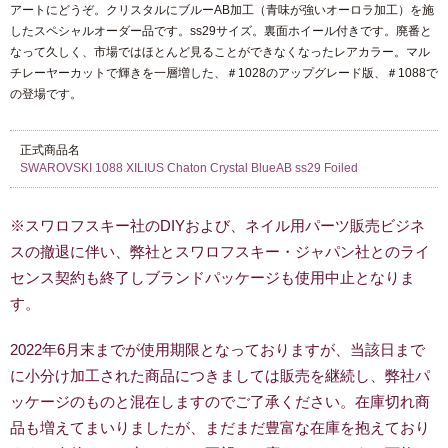
アートにどうぞ。クリスタルにブルーAB加工（青味が強いオーロラ加工）を施
したスペシャルオーダー品です。ss29サイズ。裏面ホイール付きです。廃番と
なって久しく、市場ではほとんど見ることができなくなったレアカラー。マル
チレーヤーカットで輝きを一層増した、＃1028のアップグレード版、＃1088で
の登場です。
正式商品名
SWAROVSKI 1088 XILIUS Chaton Crystal BlueAB ss29 Foiled
※スワロフスキー社のDIYおよび、ネイル用パーツ販売ビジネ
スの撤退に伴い、弊社とスワロフスキー・ジャパン社とのライ
センス契約も終了しブランドパッケージも使用中止となりま
す。
2022年6月末までが使用期限となっておりますが、当該日まで
に小分け加工された商品につきましては販売を継続し、弊社パ
ッケージのものと混在しますのでご了承ください。在庫切れ商
品も増えてまいりましたが、まだまだ豊富な在庫を抱えており