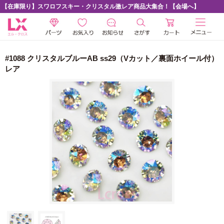
【在庫限り】スワロフスキー・クリスタル激レア商品大集合！【会場へ】
#1088 クリスタルブルーAB ss29（Vカット／裏面ホイール付）
レア