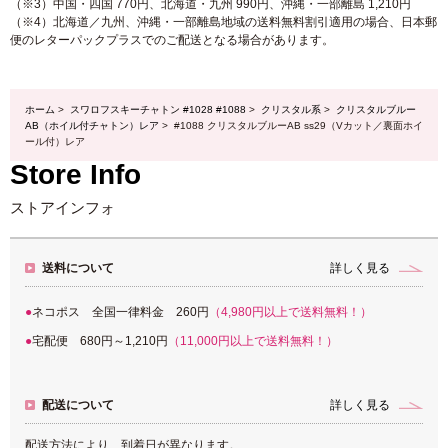
（※3）中国・四国 770円、北海道・九州 990円、沖縄・一部離島 1,210円
（※4）北海道／九州、沖縄・一部離島地域の送料無料割引適用の場合、日本郵
便のレターパックプラスでのご配送となる場合があります。
ホーム
>
スワロフスキーチャトン #1028 #1088
>
クリスタル系
>
クリスタルブルー
AB（ホイル付チャトン）レア
> #1088 クリスタルブルーAB ss29（Vカット／裏面ホイ
ール付）レア
Store Info
ストアインフォ
送料について
詳しく見る
ネコポス 全国一律料金 260円
（4,980円以上で送料無料！）
宅配便 680円～1,210円
（11,000円以上で送料無料！）
配送について
詳しく見る
配送方法により、到着日が異なります。