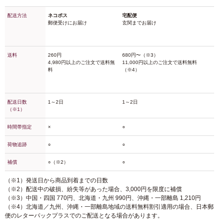
配送方法
ネコポス
宅配便
郵便受けにお届け
玄関までお届け
送料
260円
680円〜（※3）
4,980円以上のご注文で送料無
11,000円以上のご注文で送料無料
料
（※4）
配送日数
1～2日
1～2日
（※1）
時間帯指定
×
○
荷物追跡
○
○
補償
○（※2）
○
（※1）発送日から商品到着までの日数
（※2）配送中の破損、紛失等があった場合、3,000円を限度に補償
（※3）中国・四国 770円、北海道・九州 990円、沖縄・一部離島 1,210円
（※4）北海道／九州、沖縄・一部離島地域の送料無料割引適用の場合、日本郵
便のレターパックプラスでのご配送となる場合があります。