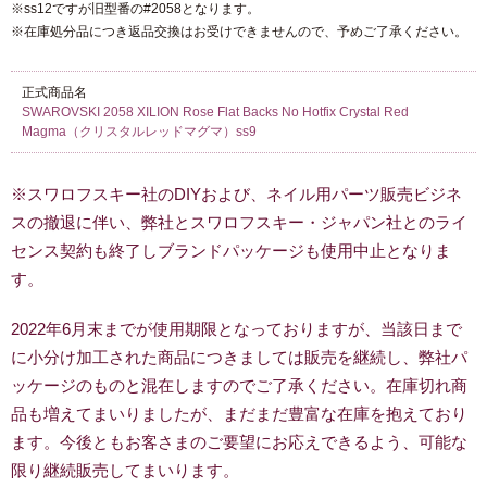
※ss12ですが旧型番の#2058となります。
※在庫処分品につき返品交換はお受けできませんので、予めご了承ください。
正式商品名
SWAROVSKI 2058 XILION Rose Flat Backs No Hotfix Crystal Red
Magma（クリスタルレッドマグマ）ss9
※スワロフスキー社のDIYおよび、ネイル用パーツ販売ビジネ
スの撤退に伴い、弊社とスワロフスキー・ジャパン社とのライ
センス契約も終了しブランドパッケージも使用中止となりま
す。
2022年6月末までが使用期限となっておりますが、当該日まで
に小分け加工された商品につきましては販売を継続し、弊社パ
ッケージのものと混在しますのでご了承ください。在庫切れ商
品も増えてまいりましたが、まだまだ豊富な在庫を抱えており
ます。今後ともお客さまのご要望にお応えできるよう、可能な
限り継続販売してまいります。