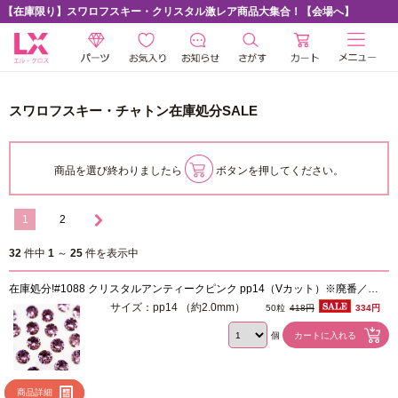
【在庫限り】スワロフスキー・クリスタル激レア商品大集合！【会場へ】
スワロフスキー・チャトン在庫処分SALE
商品を選び終わりましたら
ボタンを押してください。
1
2
32
件中
1
～
25
件を表示中
在庫処分!#1088 クリスタルアンティークピンク pp14（Vカット）※廃番／レ
ア
サイズ：pp14 （約2.0mm）
50粒
418円
334円
個
商品詳細