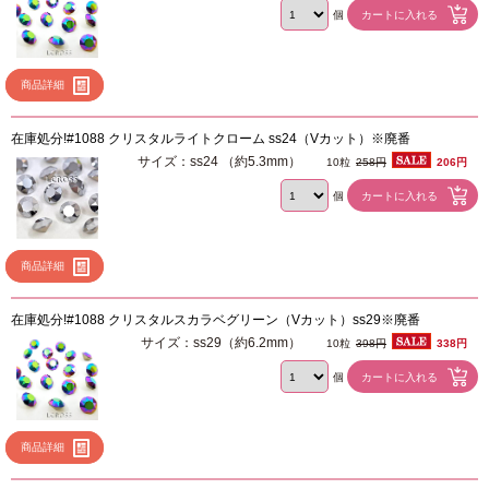
個
商品詳細
在庫処分!#1088 クリスタルライトクローム ss24（Vカット）※廃番
サイズ：ss24 （約5.3mm）
10粒
258円
206円
個
商品詳細
在庫処分!#1088 クリスタルスカラベグリーン（Vカット）ss29※廃番
サイズ：ss29（約6.2mm）
10粒
398円
338円
個
商品詳細