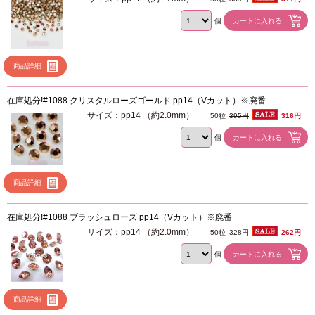
個
商品詳細
在庫処分!#1088 クリスタルローズゴールド pp14（Vカット）※廃番
サイズ：pp14 （約2.0mm）
50粒
395円
316円
個
商品詳細
在庫処分!#1088 ブラッシュローズ pp14（Vカット）※廃番
サイズ：pp14 （約2.0mm）
50粒
328円
262円
個
商品詳細